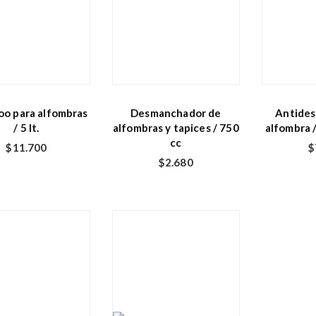
o para alfombras
Desmanchador de
Antides
/ 5 lt.
alfombras y tapices / 750
alfombra /
cc
$
11.700
$
$
2.680