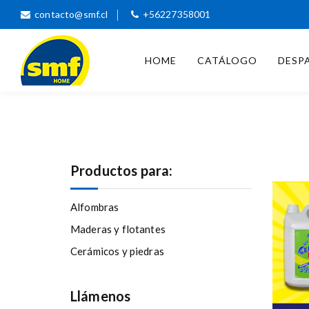
S
contacto@smf.cl
+56227358001
k
i
p
HOME
CATÁLOGO
DESP
t
o
SMF
Detergentes,
c
limpiadores,
o
shampoo
n
alfombra,
t
abrillantador de
e
pisos
Productos para:
n
t
Alfombras
Maderas y flotantes
Cerámicos y piedras
Llámenos