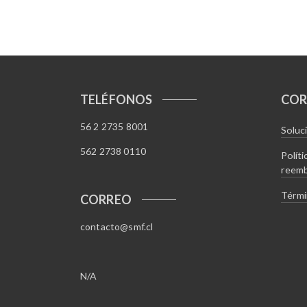
TELÉFONOS
COR
56 2 2735 8001
Soluc
562 2738 0110
Polít
reem
Térmi
CORREO
contacto@smf.cl
N/A