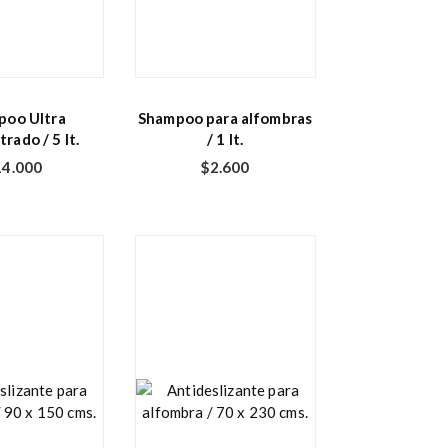
poo Ultra
Shampoo para alfombras
rado / 5 lt.
/ 1 lt.
14.000
$
2.600