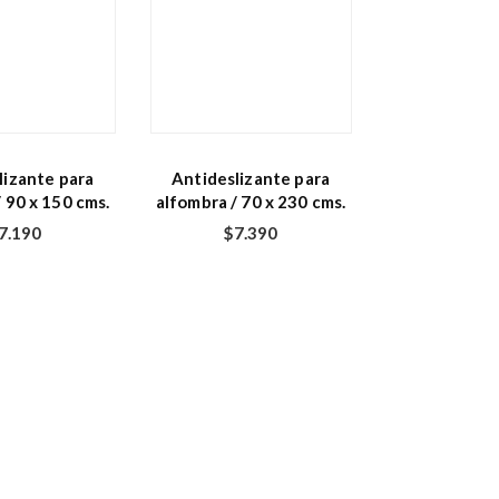
lizante para
Antideslizante para
 90 x 150 cms.
alfombra / 70 x 230 cms.
7.190
$
7.390