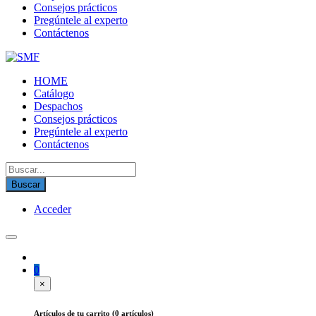
Consejos prácticos
Pregúntele al experto
Contáctenos
SMF
Detergentes, limpiadores, shampoo alfombra, abrillantador de pisos
HOME
Catálogo
Despachos
Consejos prácticos
Pregúntele al experto
Contáctenos
Buscar:
Acceder
0
×
Artículos de tu carrito (0 artículos)