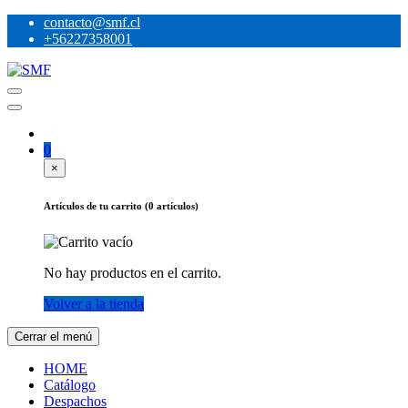
Skip
contacto@smf.cl
to
+56227358001
content
SMF
Detergentes, limpiadores, shampoo alfombra, abrillantador de pisos
0
×
Artículos de tu carrito (0 artículos)
No hay productos en el carrito.
Volver a la tienda
Cerrar el menú
HOME
Catálogo
Despachos