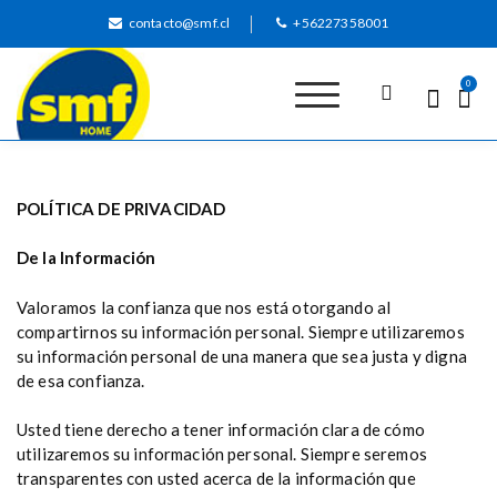
S
contacto@smf.cl
+56227358001
k
i
p
0
t
o
SMF
Detergentes,
c
limpiadores, shampoo
alfombra, abrillantador
o
de pisos
n
POLÍTICA DE PRIVACIDAD
t
e
De la Información
n
t
Valoramos la confianza que nos está otorgando al
compartirnos su información personal. Siempre utilizaremos
su información personal de una manera que sea justa y digna
de esa confianza.
Usted tiene derecho a tener información clara de cómo
utilizaremos su información personal. Siempre seremos
transparentes con usted acerca de la información que