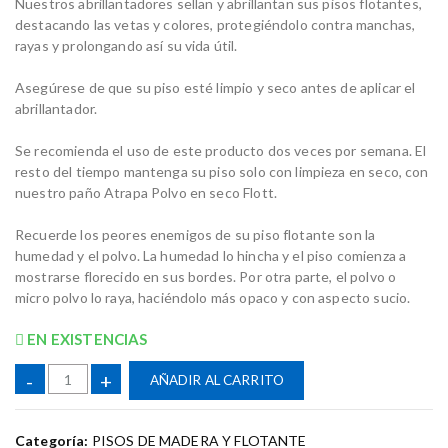
Nuestros abrillantadores sellan y abrillantan sus pisos flotantes,
destacando las vetas y colores, protegiéndolo contra manchas,
rayas y prolongando así su vida útil.
Asegúrese de que su piso esté limpio y seco antes de aplicar el
abrillantador.
Se recomienda el uso de este producto dos veces por semana. El
resto del tiempo mantenga su piso solo con limpieza en seco, con
nuestro paño Atrapa Polvo en seco Flott.
Recuerde los peores enemigos de su piso flotante son la
humedad y el polvo. La humedad lo hincha y el piso comienza a
mostrarse florecido en sus bordes. Por otra parte, el polvo o
micro polvo lo raya, haciéndolo más opaco y con aspecto sucio.
EN EXISTENCIAS
C
-
+
AÑADIR AL CARRITO
a
n
t
Categoría:
PISOS DE MADERA Y FLOTANTE