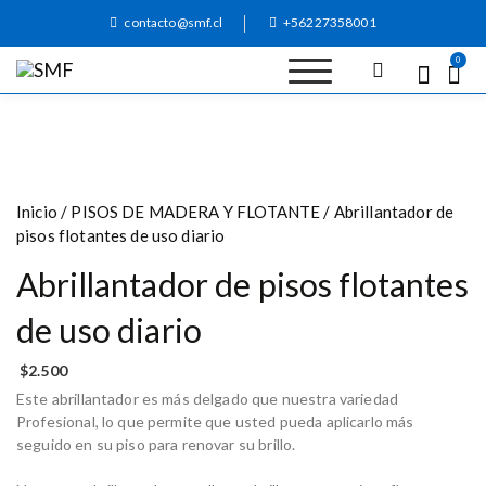
S
contacto@smf.cl
+56227358001
k
i
0
p
SMF
Detergentes,
t
limpiadores, shampoo
alfombra, abrillantador
o
de pisos
c
o
n
Inicio
/
PISOS DE MADERA Y FLOTANTE
/ Abrillantador de
t
pisos flotantes de uso diario
e
n
Abrillantador de pisos flotantes
t
de uso diario
$
2.500
Este abrillantador es más delgado que nuestra variedad
Profesional, lo que permite que usted pueda aplicarlo más
seguido en su piso para renovar su brillo.