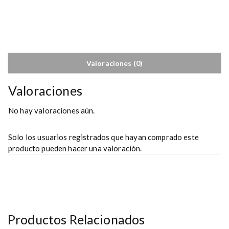
i
d
a
d
A
b
Valoraciones (0)
r
i
Valoraciones
l
l
No hay valoraciones aún.
a
n
Solo los usuarios registrados que hayan comprado este
t
producto pueden hacer una valoración.
a
d
o
r
d
e
Productos Relacionados
p