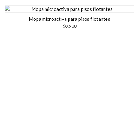
r
i
Mopa microactiva para pisos flotantes
o
$
8.900